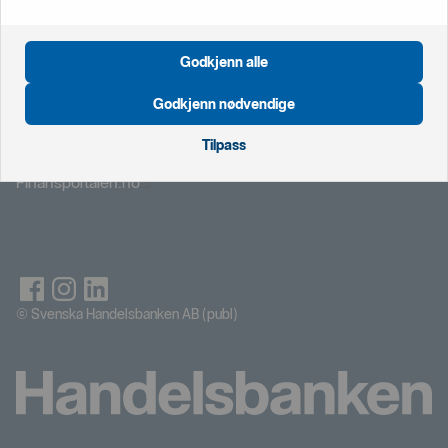
Öppnas i nytt fönster
Personvernerklæring
Godkjenn alle
Öppnas i nytt fönster
Prisliste
Godkjenn nødvendige
Öppnas i nytt fönster
Magasinet
Öppnas i nytt fönster
Offisielle kanaler
Tilpass
Sammenlign våre priser med andre selskaper på
Öppnas i nytt fönster
Finansportalen.no
© Svenska Handelsbanken AB (publ)