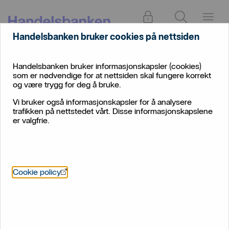
Logg inn
Søk
Meny
Handelsbanken bruker cookies på nettsiden
Om
Handelsbanken
Styre og ledelse
oss
i Norge
Handelsbanken bruker informasjonskapsler (cookies)
som er nødvendige for at nettsiden skal fungere korrekt
Styre og ledelse
og være trygg for deg å bruke.
Vi bruker også informasjonskapsler for å analysere
Her finner du informasjon om Handelsbanken i Norge
trafikken på nettstedet vårt. Disse informasjonskapslene
sitt styre og ledelse.
er valgfrie.
Öppnas i nytt fönster
Cookie policy
Ledergruppen for Handelsbanken
i Norge