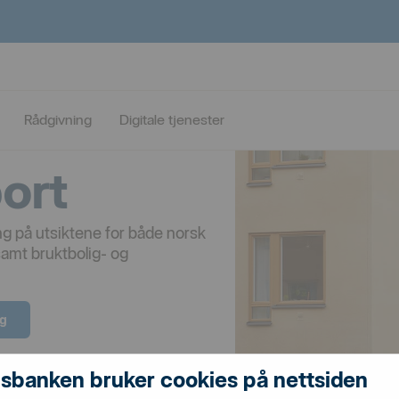
Rådgivning
Digitale tjenester
ort
ng på utsiktene for både norsk
amt bruktbolig- og
ag
sbanken bruker cookies på nettsiden