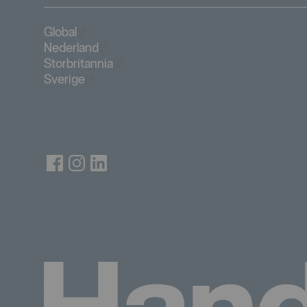
Öppnas i nytt fönster
Global
Öppnas i nytt fönster
Nederland
Öppnas i nytt fönster
Storbritannia
Öppnas i nytt fönster
Sverige