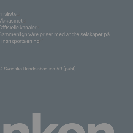
Öppnas i nytt fönster
Prisliste
Öppnas i nytt fönster
Magasinet
Öppnas i nytt fönster
Offisielle kanaler
Sammenlign våre priser med andre selskaper på
Öppnas i nytt fönster
Finansportalen.no
© Svenska Handelsbanken AB (publ)