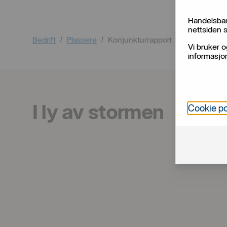
Handelsban
nettsiden s
Bedrift
Plassere
Konjunkturrapport
Vi bruker o
informasjon
I ly av stormen
Cookie po