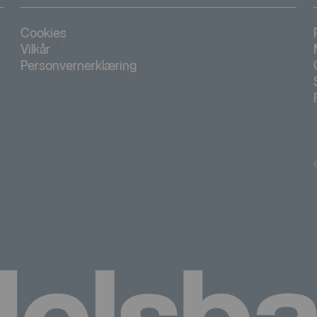
Öppnas i nytt fönster
Cookies
Öppnas i nytt fönster
Vilkår
Öppnas i nytt fönster
Personvernerklæring