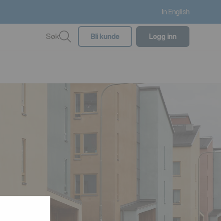
In English
Søk
Bli kunde
Logg inn