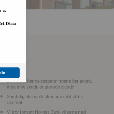
r at
årt. Disse
alle
De verste handelssspenningene har avtatt,
men mye skade er allerede skjedd
Samtidig blir norsk økonomi relativt lite
rammet
Vi tror fortsatt Norges Bank vil sette ned