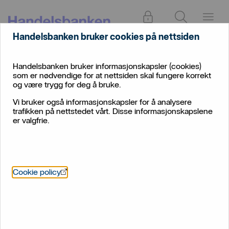
Logg inn
Søk
Meny
Handelsbanken bruker cookies på nettsiden
Privat
Prisliste privatkunder
Handelsbanken bruker informasjonskapsler (cookies)
Prisliste – privatkunder
som er nødvendige for at nettsiden skal fungere korrekt
og være trygg for deg å bruke.
Prislisten inneholder våre mest etterspurte priser.
Vi bruker også informasjonskapsler for å analysere
Ønsker du priser på andre produkter, kontakt et av
trafikken på nettstedet vårt. Disse informasjonskapslene
våre bankkontor.
er valgfrie.
Öppnas i nytt fönster
Cookie policy
Innskudd og betalingstjenester
Innskuddsrenter