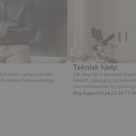
Teknisk hjelp
l å komme i gang med alle 
Vår døgnåpne tjeneste Suppor
å vurdere hvilke løsninger 
BankID, pålogging og feilmeldin
om kortsikkerhet og sperring a
Ring Support24 på 22 39 77 0