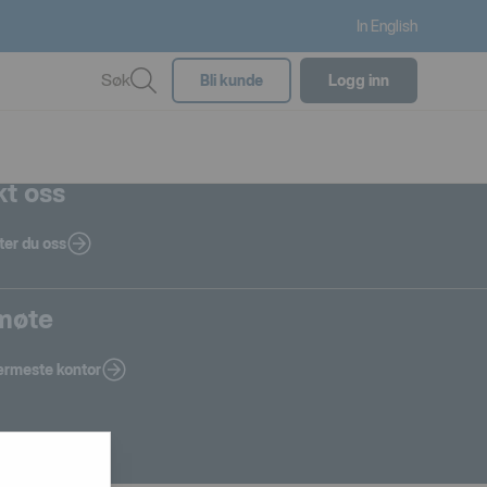
In English
Søk
Bli kunde
Logg inn
t oss
ter du oss
 møte
nærmeste kontor