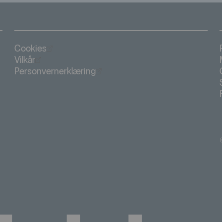
Öppnas i nytt fönster
Cookies
Öppnas i nytt fönster
Vilkår
Öppnas i nytt fönster
Personvernerklæring