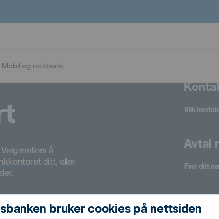
Mobil og nettbank
Kontak
rt
Slik kontak
Avtal
 Velg mellom å
kontoret ditt, eller
Finn ditt 
der.
sbanken bruker cookies på nettsiden