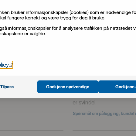
ken bruker informasjonskapsler (cookies) som er nødvendige fo
kal fungere korrekt og være trygg for deg å bruke.
gså informasjonskapsler for å analysere trafikken på nettstedet v
rer på
skapslene er valgfrie.
Öppnas i nytt fönster
licy
Pålogging, kundefo
Tilpass
Godkjenn nødvendige
Godkjenn 
ter kontoer, sperrer og
Vi hjelper deg med spørsmål
ndt transaksjoner og
tjenester, hvordan du blir 
er svindel.
Spørsmål om pålogging, kundefo