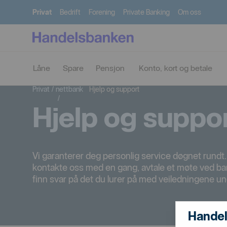
Privat
Bedrift
Forening
Private Banking
Om oss
Låne
Spare
Pensjon
Konto, kort og betale
Mobil og
Privat
/
nettbank
Hjelp og support
/
Hjelp og suppo
Vi garanterer deg personlig service døgnet rundt.
kontakte oss med en gang, avtale et møte ved bank
finn svar på det du lurer på med veiledningene un
Handel