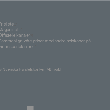
Öppnas i nytt fönster
Prisliste
Öppnas i nytt fönster
Magasinet
Öppnas i nytt fönster
Offisielle kanaler
Sammenlign våre priser med andre selskaper på
Öppnas i nytt fönster
Finansportalen.no
© Svenska Handelsbanken AB (publ)