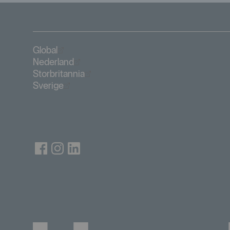
Öppnas i nytt fönster
Global
Öppnas i nytt fönster
Nederland
Öppnas i nytt fönster
Storbritannia
Öppnas i nytt fönster
Sverige