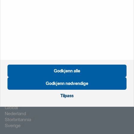
Vanlige spørsmål -
privat
Bedrift
Vi hjelper deg mandag til fredag kl. 08.00-15:30. Utenom
kontortid hjelper vi deg med pålogging og sperring av kort.
Ring oss på
22 39 79 00
Vanlige spørsmål -
bedrift
Godkjenn alle
Godkjenn nødvendige
Tilpass
Öppnas i nytt fönster
Global
Öppnas i nytt fönster
Nederland
Öppnas i nytt fönster
Storbritannia
Öppnas i nytt fönster
Sverige