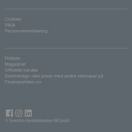
Öppnas i nytt fönster
Cookies
Öppnas i nytt fönster
Vilkår
Öppnas i nytt fönster
Personvernerklæring
Öppnas i nytt fönster
Prisliste
Öppnas i nytt fönster
Magasinet
Öppnas i nytt fönster
Offisielle kanaler
Sammenlign våre priser med andre selskaper på
Öppnas i nytt fönster
Finansportalen.no
© Svenska Handelsbanken AB (publ)