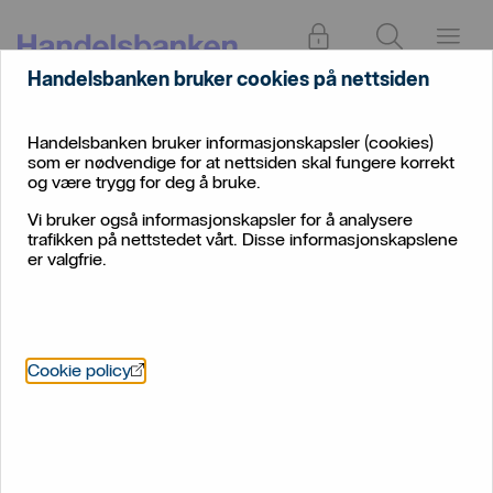
Logg inn
Søk
Meny
Handelsbanken bruker cookies på nettsiden
Handelsbanken bruker informasjonskapsler (cookies)
som er nødvendige for at nettsiden skal fungere korrekt
og være trygg for deg å bruke.
Vi bruker også informasjonskapsler for å analysere
trafikken på nettstedet vårt. Disse informasjonskapslene
er valgfrie.
Utviklingen i Iran – slik
påvirker det sparingen din
Öppnas i nytt fönster
Cookie policy
Lørdag 28. februar startet USA og Israel omfattende
angrep mot Iran. Hvordan reagerer børsene – og bør du