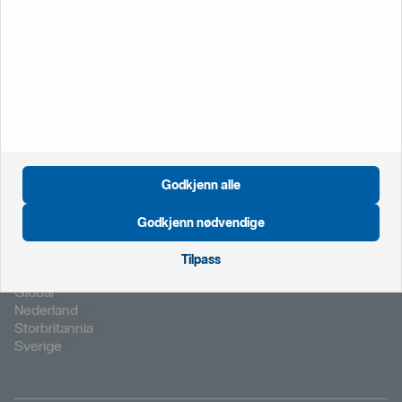
Bedrift
Vi hjelper deg mandag til fredag kl. 08.00-15:30. Utenom
kontortid hjelper vi deg med pålogging og sperring av kort.
Ring oss på
22 39 79 00
Vanlige spørsmål -
bedrift
Godkjenn alle
Godkjenn nødvendige
Tilpass
Öppnas i nytt fönster
Global
Öppnas i nytt fönster
Nederland
Öppnas i nytt fönster
Storbritannia
Öppnas i nytt fönster
Sverige