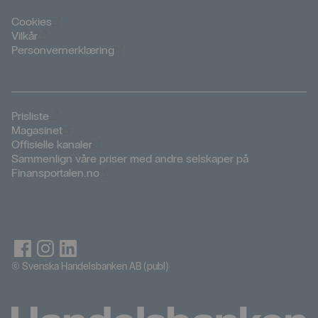
Öppnas i nytt fönster
Cookies
Öppnas i nytt fönster
Vilkår
Öppnas i nytt fönster
Personvernerklæring
Öppnas i nytt fönster
Prisliste
Öppnas i nytt fönster
Magasinet
Öppnas i nytt fönster
Offisielle kanaler
Sammenlign våre priser med andre selskaper på
Öppnas i nytt fönster
Finansportalen.no
© Svenska Handelsbanken AB (publ)