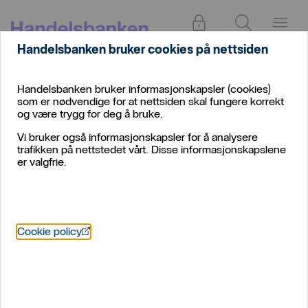
Logg inn
Søk
Meny
Handelsbanken bruker cookies på nettsiden
Handelsbanken bruker informasjonskapsler (cookies)
som er nødvendige for at nettsiden skal fungere korrekt
og være trygg for deg å bruke.
Vi bruker også informasjonskapsler for å analysere
trafikken på nettstedet vårt. Disse informasjonskapslene
er valgfrie.
Ut med det gamle, inn med
det nye
Öppnas i nytt fönster
Cookie policy
Aksjemarkedene leverte sterk avkastning gjennom
2023, og kronen bidro positivt dersom en hadde