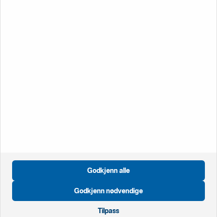
Ring oss på
22 39 77 00
Vanlige spørsmål -
privat
Bedrift
Vi hjelper deg mandag til fredag kl. 08.00-15:30. Utenom
kontortid hjelper vi deg med pålogging og sperring av kort.
Ring oss på
22 39 79 00
Vanlige spørsmål -
bedrift
Godkjenn alle
Öppnas i nytt fönster
Global
Godkjenn nødvendige
Öppnas i nytt fönster
Nederland
Öppnas i nytt fönster
Storbritannia
Tilpass
Öppnas i nytt fönster
Sverige