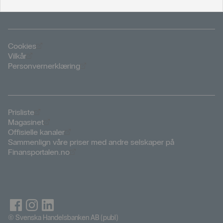
Öppnas i nytt fönster
Cookies
Öppnas i nytt fönster
Vilkår
Öppnas i nytt fönster
Personvernerklæring
Öppnas i nytt fönster
Prisliste
Öppnas i nytt fönster
Magasinet
Öppnas i nytt fönster
Offisielle kanaler
Sammenlign våre priser med andre selskaper på
Öppnas i nytt fönster
Finansportalen.no
© Svenska Handelsbanken AB (publ)