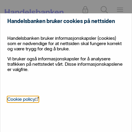
Logg inn
Søk
Meny
Handelsbanken bruker cookies på nettsiden
Handelsbanken bruker informasjonskapsler (cookies)
som er nødvendige for at nettsiden skal fungere korrekt
og være trygg for deg å bruke.
Vi bruker også informasjonskapsler for å analysere
trafikken på nettstedet vårt. Disse informasjonskapslene
er valgfrie.
Nora Vie Holm går inn i
makroteamet
Öppnas i nytt fönster
Cookie policy
Fra 1. august trer Nora Vie Holm inn i et 100 prosent
vikariat i makroteamet når seniorøkonom Karine Alsvik