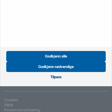
kontortid hjelper vi deg med pålogging og sperring av kort.
Ring oss på
22 39 79 00
Vanlige spørsmål -
bedrift
Godkjenn alle
Öppnas i nytt fönster
Global
Öppnas i nytt fönster
Nederland
Godkjenn nødvendige
Öppnas i nytt fönster
Storbritannia
Öppnas i nytt fönster
Sverige
Tilpass
Öppnas i nytt fönster
Cookies
Öppnas i nytt fönster
Vilkår
Öppnas i nytt fönster
Personvernerklæring