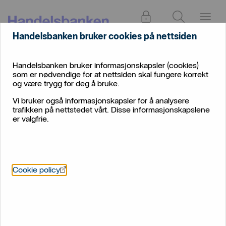
Logg inn
Søk
Meny
Handelsbanken bruker cookies på nettsiden
Handelsbanken bruker informasjonskapsler (cookies)
som er nødvendige for at nettsiden skal fungere korrekt
og være trygg for deg å bruke.
Vi bruker også informasjonskapsler for å analysere
trafikken på nettstedet vårt. Disse informasjonskapslene
er valgfrie.
Kan arveskatten
gjeninnføres?
Öppnas i nytt fönster
Cookie policy
Advokatene i Handelsbanken Private Banking opplever
stor interesse rundt temaet arveskatt. Mange viser til