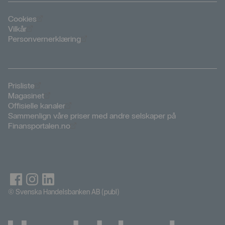
Öppnas i nytt fönster
Cookies
Öppnas i nytt fönster
Vilkår
Öppnas i nytt fönster
Personvernerklæring
Öppnas i nytt fönster
Prisliste
Öppnas i nytt fönster
Magasinet
Öppnas i nytt fönster
Offisielle kanaler
Sammenlign våre priser med andre selskaper på
Öppnas i nytt fönster
Finansportalen.no
© Svenska Handelsbanken AB (publ)