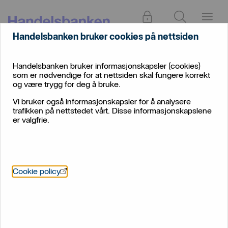
Logg inn
Søk
Meny
Handelsbanken bruker cookies på nettsiden
Om
Presse og media
oss
Handelsbanken bruker informasjonskapsler (cookies)
som er nødvendige for at nettsiden skal fungere korrekt
Presse og media
og være trygg for deg å bruke.
Vi bruker også informasjonskapsler for å analysere
trafikken på nettstedet vårt. Disse informasjonskapslene
Skriver du om norsk eller internasjonal økonomi?
er valgfrie.
Kontakt gjerne ekspertene våre direkte.
Öppnas i nytt fönster
Cookie policy
Pressevakt
Telefon:
23 04 90 90
E-post:
presse​@handelsbanken.no