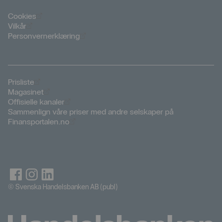
Öppnas i nytt fönster
Cookies
Öppnas i nytt fönster
Vilkår
Öppnas i nytt fönster
Personvernerklæring
Öppnas i nytt fönster
Prisliste
Öppnas i nytt fönster
Magasinet
Öppnas i nytt fönster
Offisielle kanaler
Sammenlign våre priser med andre selskaper på
Öppnas i nytt fönster
Finansportalen.no
© Svenska Handelsbanken AB (publ)