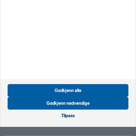
Bedrift
Vi hjelper deg mandag til fredag kl. 08.00-15:30. Utenom
kontortid hjelper vi deg med pålogging og sperring av kort.
Ring oss på
22 39 79 00
Vanlige spørsmål -
bedrift
Godkjenn alle
Öppnas i nytt fönster
Global
Godkjenn nødvendige
Öppnas i nytt fönster
Nederland
Öppnas i nytt fönster
Storbritannia
Tilpass
Öppnas i nytt fönster
Sverige