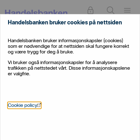
Logg inn
Søk
Meny
Handelsbanken bruker cookies på nettsiden
Bedrift
Plassere
Bærekraftige investeringer
Handelsbanken bruker informasjonskapsler (cookies)
Bærekraftige investeringer
som er nødvendige for at nettsiden skal fungere korrekt
og være trygg for deg å bruke.
Handelsbanken har et overordnet mål om å
Vi bruker også informasjonskapsler for å analysere
understøtte en bærekraftig utvikling i alle markeder vi
trafikken på nettstedet vårt. Disse informasjonskapslene
har virksomhet, og gleder oss over muligheten til å
er valgfrie.
påvirke.
Öppnas i nytt fönster
Cookie policy