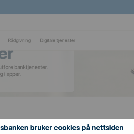
Rådgivning
Digitale tjenester
er
utføre banktjenester.
g i apper.
sbanken bruker cookies på nettsiden