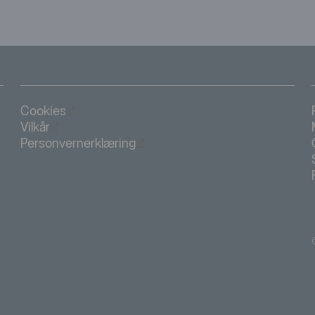
Öppnas i nytt fönster
Cookies
Öppnas i nytt fönster
Vilkår
Öppnas i nytt fönster
Personvernerklæring