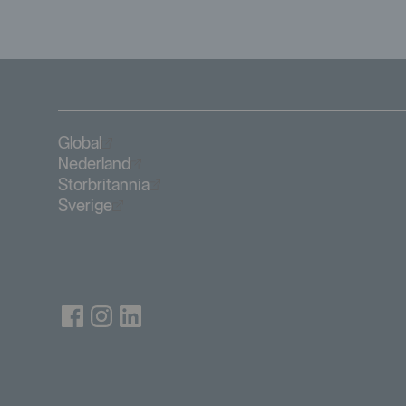
Öppnas i nytt fönster
Global
Öppnas i nytt fönster
Nederland
Öppnas i nytt fönster
Storbritannia
Öppnas i nytt fönster
Sverige