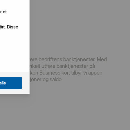
r at
årt. Disse
n du vil håndtere bedriftens banktjenester. Med
rsikt og kan enkelt utføre banktjenester på
d Handelsbanken Business kort tilbyr vi appen
 over transaksjoner og saldo.
alle