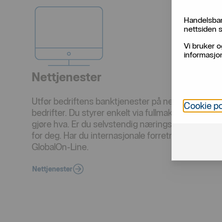
Handelsban
nettsiden s
Vi bruker o
informasjon
Nettjenester
Utfør bedriftens banktjenester på nett. Vår Nettbed
Cookie po
bedrifter. Du styrer enkelt via fullmakter, og har f
gjøre hva. Er du selvstendig næringsdrivende fin
for deg. Har du internasjonale forretninger tilbyr v
GlobalOn-Line.
Nettjenester