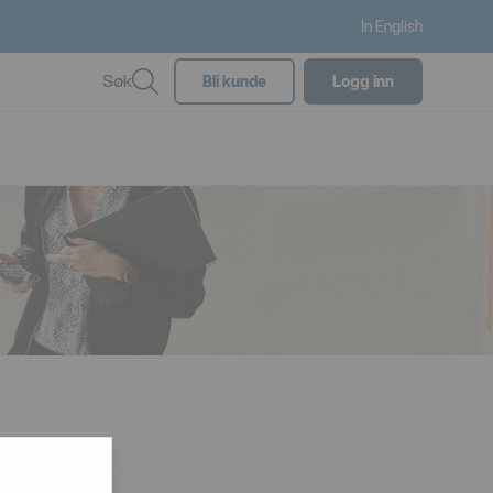
In English
Søk
Bli kunde
Logg inn