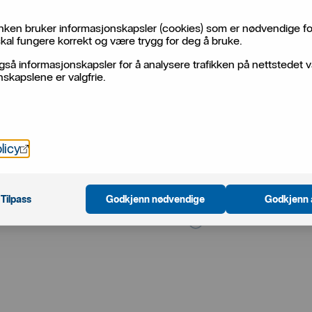
ken bruker informasjonskapsler (cookies) som er nødvendige fo
kal fungere korrekt og være trygg for deg å bruke.
gså informasjonskapsler for å analysere trafikken på nettstedet v
skapslene er valgfrie.
Ha banken i lomma
rift passer for alle
Bestem når, hvor og hvorda
Öppnas i nytt fönster
licy
ull kontroll på hvem som får
Nettbedrift får du raskt ove
ner vi løsninger som passer
mobilen. For de ansatte me
i vår globale tjeneste
Kortkompis for full oversikt
Tilpass
Godkjenn nødvendige
Godkjenn 
Mobil