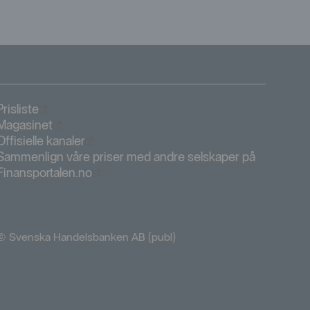
Öppnas i nytt fönster
Prisliste
Öppnas i nytt fönster
Magasinet
Öppnas i nytt fönster
Offisielle kanaler
Sammenlign våre priser med andre selskaper på
Öppnas i nytt fönster
Finansportalen.no
© Svenska Handelsbanken AB (publ)