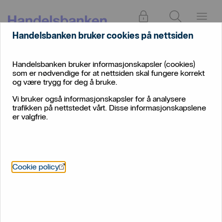
Logg inn
Søk
Meny
Handelsbanken bruker cookies på nettsiden
Konto
Bedrift
og
Valutakurser
Handelsbanken bruker informasjonskapsler (cookies)
betale
som er nødvendige for at nettsiden skal fungere korrekt
og være trygg for deg å bruke.
Valutakurser for bedrifter
Vi bruker også informasjonskapsler for å analysere
trafikken på nettstedet vårt. Disse informasjonskapslene
er valgfrie.
Merk:
Kursen som vises er veiledende og oppdateres
Öppnas i nytt fönster
Cookie policy
løpende. Endelig kurs fastsettes ved gjennomføring av
transaksjonen og inkluderer bankens margin.